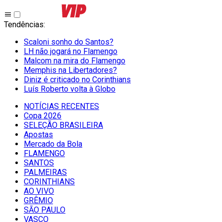
Tendências
:
Scaloni sonho do Santos?
LH não jogará no Flamengo
Malcom na mira do Flamengo
Memphis na Libertadores?
Diniz é criticado no Corinthians
Luís Roberto volta à Globo
NOTÍCIAS RECENTES
Copa 2026
SELEÇÃO BRASILEIRA
Apostas
Mercado da Bola
FLAMENGO
SANTOS
PALMEIRAS
CORINTHIANS
AO VIVO
GRÊMIO
SĀO PAULO
VASCO