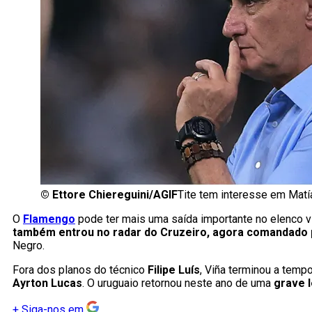
©
Ettore Chiereguini/AGIF
Tite tem interesse em Mat
O
Flamengo
pode ter mais uma saída importante no elenco 
também entrou no radar do Cruzeiro, agora comandado 
Negro.
Fora dos planos do técnico
Filipe Luís
, Viña terminou a tem
Ayrton Lucas
. O uruguaio retornou neste ano de uma
grave 
+
Siga-nos em