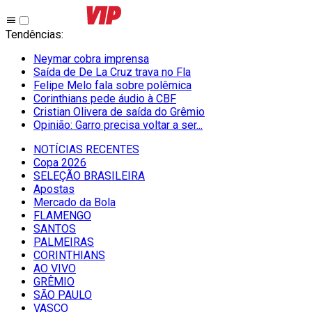
Tendências
:
Neymar cobra imprensa
Saída de De La Cruz trava no Fla
Felipe Melo fala sobre polêmica
Corinthians pede áudio à CBF
Cristian Olivera de saída do Grêmio
Opinião: Garro precisa voltar a ser...
NOTÍCIAS RECENTES
Copa 2026
SELEÇÃO BRASILEIRA
Apostas
Mercado da Bola
FLAMENGO
SANTOS
PALMEIRAS
CORINTHIANS
AO VIVO
GRÊMIO
SĀO PAULO
VASCO