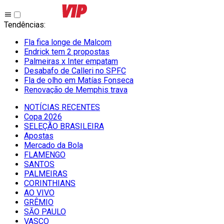
Tendências
:
Fla fica longe de Malcom
Endrick tem 2 propostas
Palmeiras x Inter empatam
Desabafo de Calleri no SPFC
Fla de olho em Matías Fonseca
Renovação de Memphis trava
NOTÍCIAS RECENTES
Copa 2026
SELEÇÃO BRASILEIRA
Apostas
Mercado da Bola
FLAMENGO
SANTOS
PALMEIRAS
CORINTHIANS
AO VIVO
GRÊMIO
SĀO PAULO
VASCO