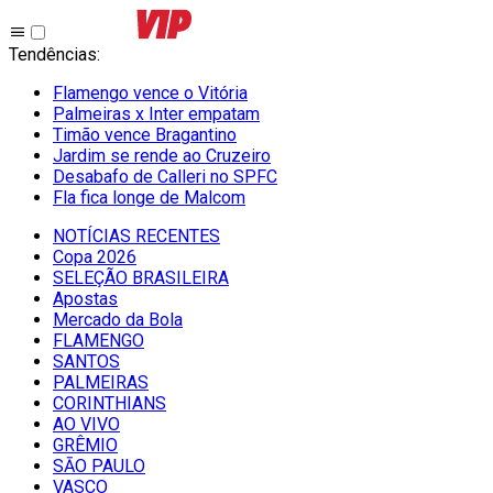
Tendências
:
Flamengo vence o Vitória
Palmeiras x Inter empatam
Timão vence Bragantino
Jardim se rende ao Cruzeiro
Desabafo de Calleri no SPFC
Fla fica longe de Malcom
NOTÍCIAS RECENTES
Copa 2026
SELEÇÃO BRASILEIRA
Apostas
Mercado da Bola
FLAMENGO
SANTOS
PALMEIRAS
CORINTHIANS
AO VIVO
GRÊMIO
SĀO PAULO
VASCO