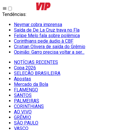
Tendências
:
Neymar cobra imprensa
Saída de De La Cruz trava no Fla
Felipe Melo fala sobre polêmica
Corinthians pede áudio à CBF
Cristian Olivera de saída do Grêmio
Opinião: Garro precisa voltar a ser...
NOTÍCIAS RECENTES
Copa 2026
SELEÇÃO BRASILEIRA
Apostas
Mercado da Bola
FLAMENGO
SANTOS
PALMEIRAS
CORINTHIANS
AO VIVO
GRÊMIO
SĀO PAULO
VASCO