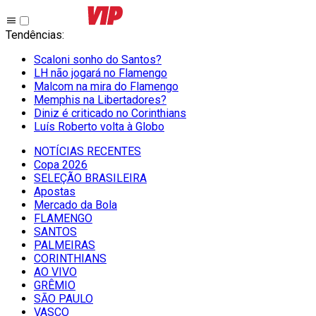
Tendências
:
Scaloni sonho do Santos?
LH não jogará no Flamengo
Malcom na mira do Flamengo
Memphis na Libertadores?
Diniz é criticado no Corinthians
Luís Roberto volta à Globo
NOTÍCIAS RECENTES
Copa 2026
SELEÇÃO BRASILEIRA
Apostas
Mercado da Bola
FLAMENGO
SANTOS
PALMEIRAS
CORINTHIANS
AO VIVO
GRÊMIO
SĀO PAULO
VASCO