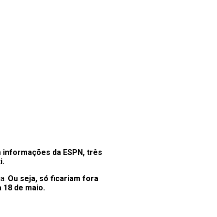
 informações da ESPN, três
i.
a.
Ou seja, só ficariam fora
a 18 de maio.