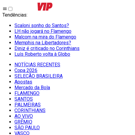
Tendências
:
Scaloni sonho do Santos?
LH não jogará no Flamengo
Malcom na mira do Flamengo
Memphis na Libertadores?
Diniz é criticado no Corinthians
Luís Roberto volta à Globo
NOTÍCIAS RECENTES
Copa 2026
SELEÇÃO BRASILEIRA
Apostas
Mercado da Bola
FLAMENGO
SANTOS
PALMEIRAS
CORINTHIANS
AO VIVO
GRÊMIO
SĀO PAULO
VASCO