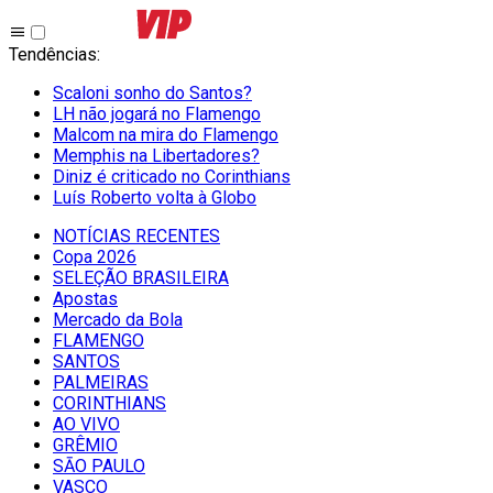
Tendências
:
Scaloni sonho do Santos?
LH não jogará no Flamengo
Malcom na mira do Flamengo
Memphis na Libertadores?
Diniz é criticado no Corinthians
Luís Roberto volta à Globo
NOTÍCIAS RECENTES
Copa 2026
SELEÇÃO BRASILEIRA
Apostas
Mercado da Bola
FLAMENGO
SANTOS
PALMEIRAS
CORINTHIANS
AO VIVO
GRÊMIO
SĀO PAULO
VASCO