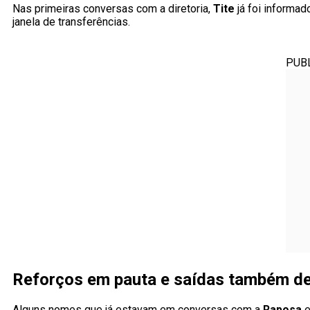
Nas primeiras conversas com a diretoria,
Tite
já foi informa
janela de transferências.
PUB
Reforços em pauta e saídas também d
Alguns nomes que já estavam em conversas com a
Raposa
e