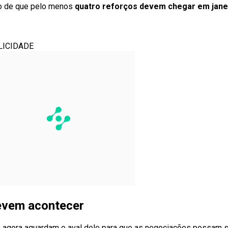
do de que pelo menos
quatro reforços devem chegar em jane
LICIDADE
evem acontecer
 agora aguardam o aval dele para que as negociações possam 