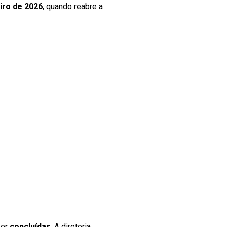
iro de 2026
, quando reabre a
ser
concluídas
. A diretoria