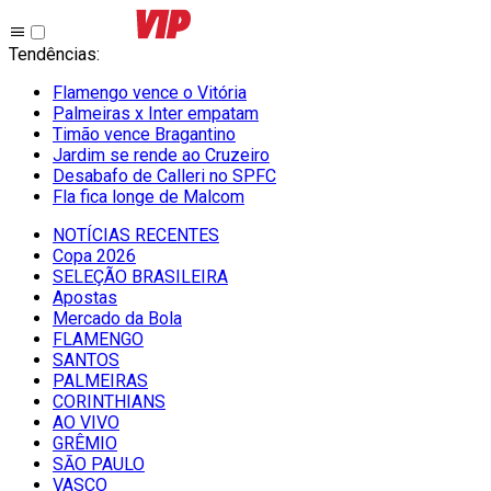
Tendências
:
Flamengo vence o Vitória
Palmeiras x Inter empatam
Timão vence Bragantino
Jardim se rende ao Cruzeiro
Desabafo de Calleri no SPFC
Fla fica longe de Malcom
NOTÍCIAS RECENTES
Copa 2026
SELEÇÃO BRASILEIRA
Apostas
Mercado da Bola
FLAMENGO
SANTOS
PALMEIRAS
CORINTHIANS
AO VIVO
GRÊMIO
SĀO PAULO
VASCO