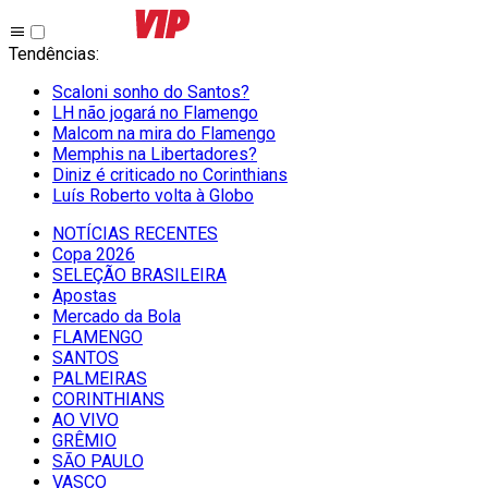
Tendências
:
Scaloni sonho do Santos?
LH não jogará no Flamengo
Malcom na mira do Flamengo
Memphis na Libertadores?
Diniz é criticado no Corinthians
Luís Roberto volta à Globo
NOTÍCIAS RECENTES
Copa 2026
SELEÇÃO BRASILEIRA
Apostas
Mercado da Bola
FLAMENGO
SANTOS
PALMEIRAS
CORINTHIANS
AO VIVO
GRÊMIO
SĀO PAULO
VASCO