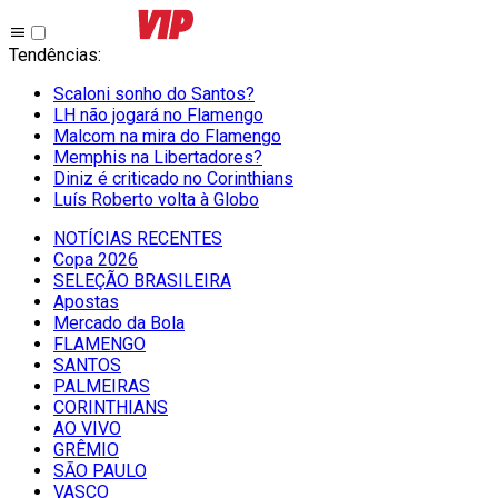
Tendências
:
Scaloni sonho do Santos?
LH não jogará no Flamengo
Malcom na mira do Flamengo
Memphis na Libertadores?
Diniz é criticado no Corinthians
Luís Roberto volta à Globo
NOTÍCIAS RECENTES
Copa 2026
SELEÇÃO BRASILEIRA
Apostas
Mercado da Bola
FLAMENGO
SANTOS
PALMEIRAS
CORINTHIANS
AO VIVO
GRÊMIO
SĀO PAULO
VASCO