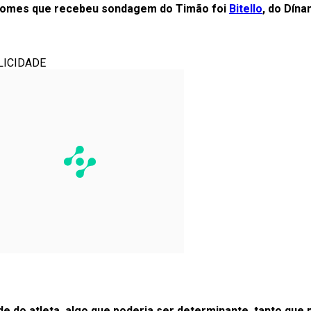
nomes que recebeu sondagem do Timão foi
Bitello
, do Dín
LICIDADE
de do atleta, algo que poderia ser determinante, tanto qu