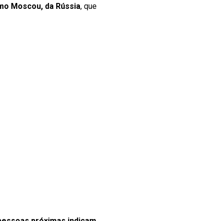
amo Moscou, da Rússia
, que
e pessoas próximas indicam