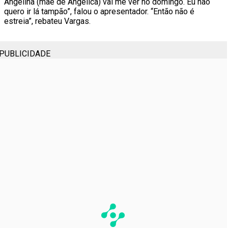
Angelina (mãe de Angélica) vai me ver no domingo. Eu não
quero ir lá tampão”, falou o apresentador. “Então não é
estreia”, rebateu Vargas.
PUBLICIDADE