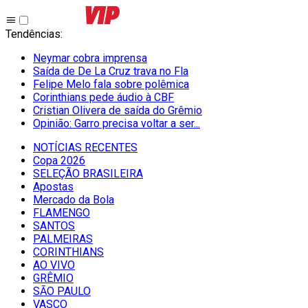
Tendências
:
Neymar cobra imprensa
Saída de De La Cruz trava no Fla
Felipe Melo fala sobre polêmica
Corinthians pede áudio à CBF
Cristian Olivera de saída do Grêmio
Opinião: Garro precisa voltar a ser...
NOTÍCIAS RECENTES
Copa 2026
SELEÇÃO BRASILEIRA
Apostas
Mercado da Bola
FLAMENGO
SANTOS
PALMEIRAS
CORINTHIANS
AO VIVO
GRÊMIO
SĀO PAULO
VASCO