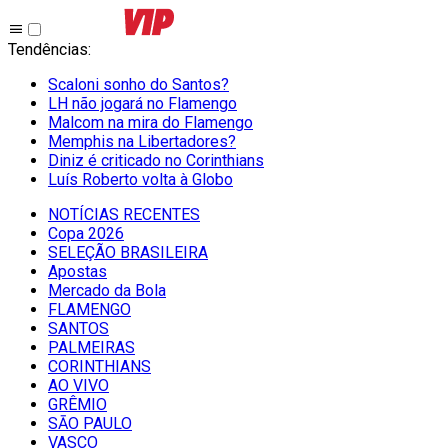
Tendências
:
Scaloni sonho do Santos?
LH não jogará no Flamengo
Malcom na mira do Flamengo
Memphis na Libertadores?
Diniz é criticado no Corinthians
Luís Roberto volta à Globo
NOTÍCIAS RECENTES
Copa 2026
SELEÇÃO BRASILEIRA
Apostas
Mercado da Bola
FLAMENGO
SANTOS
PALMEIRAS
CORINTHIANS
AO VIVO
GRÊMIO
SĀO PAULO
VASCO