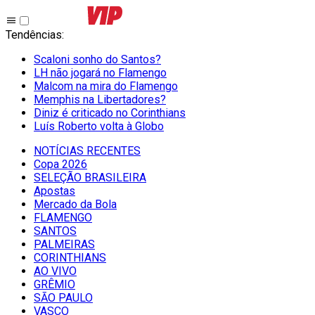
Tendências
:
Scaloni sonho do Santos?
LH não jogará no Flamengo
Malcom na mira do Flamengo
Memphis na Libertadores?
Diniz é criticado no Corinthians
Luís Roberto volta à Globo
NOTÍCIAS RECENTES
Copa 2026
SELEÇÃO BRASILEIRA
Apostas
Mercado da Bola
FLAMENGO
SANTOS
PALMEIRAS
CORINTHIANS
AO VIVO
GRÊMIO
SĀO PAULO
VASCO