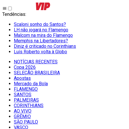
Tendências
:
Scaloni sonho do Santos?
LH não jogará no Flamengo
Malcom na mira do Flamengo
Memphis na Libertadores?
Diniz é criticado no Corinthians
Luís Roberto volta à Globo
NOTÍCIAS RECENTES
Copa 2026
SELEÇÃO BRASILEIRA
Apostas
Mercado da Bola
FLAMENGO
SANTOS
PALMEIRAS
CORINTHIANS
AO VIVO
GRÊMIO
SĀO PAULO
VASCO