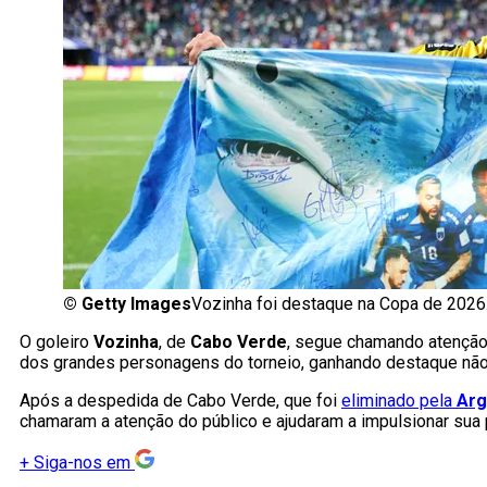
©
Getty Images
Vozinha foi destaque na Copa de 2026.
O goleiro
Vozinha
, de
Cabo Verde
, segue chamando atençã
dos grandes personagens do torneio, ganhando destaque nã
Após a despedida de Cabo Verde, que foi
eliminado pela
Arg
chamaram a atenção do público e ajudaram a impulsionar sua
+
Siga-nos em