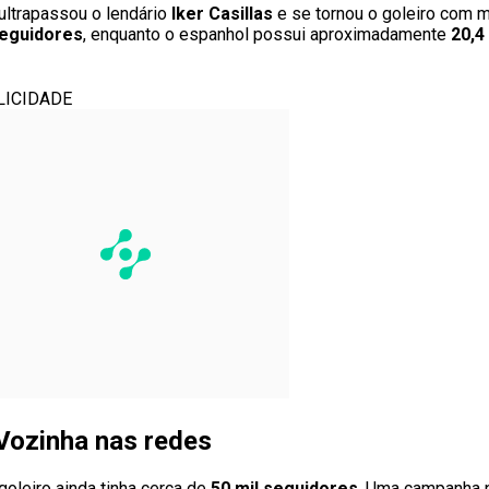
ultrapassou o lendário
Iker Casillas
e se tornou o goleiro com 
seguidores
, enquanto o espanhol possui aproximadamente
20,4
LICIDADE
Vozinha nas redes
oleiro ainda tinha cerca de
50 mil seguidores
. Uma campanha 