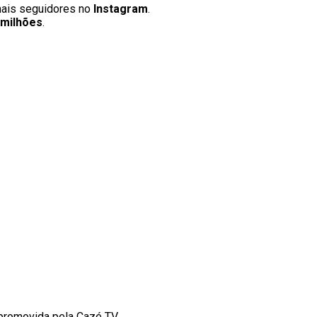
mais seguidores no
Instagram
.
 milhões
.
promovida pela Cazé TV