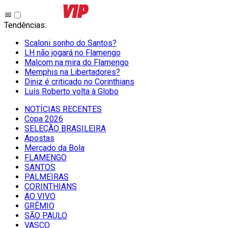
Tendências
:
Scaloni sonho do Santos?
LH não jogará no Flamengo
Malcom na mira do Flamengo
Memphis na Libertadores?
Diniz é criticado no Corinthians
Luís Roberto volta à Globo
NOTÍCIAS RECENTES
Copa 2026
SELEÇÃO BRASILEIRA
Apostas
Mercado da Bola
FLAMENGO
SANTOS
PALMEIRAS
CORINTHIANS
AO VIVO
GRÊMIO
SĀO PAULO
VASCO