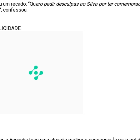
u um recado: “Qu
ero pedir desculpas ao Silva por ter comemora
“, confessou.
LICIDADE
do
, a Espanha teve uma atuação melhor e conseguiu fazer o gol da