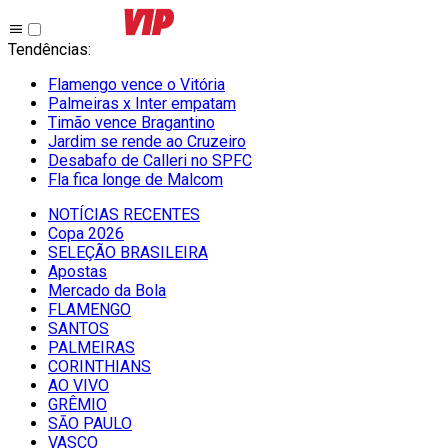
Tendências
:
Flamengo vence o Vitória
Palmeiras x Inter empatam
Timão vence Bragantino
Jardim se rende ao Cruzeiro
Desabafo de Calleri no SPFC
Fla fica longe de Malcom
NOTÍCIAS RECENTES
Copa 2026
SELEÇÃO BRASILEIRA
Apostas
Mercado da Bola
FLAMENGO
SANTOS
PALMEIRAS
CORINTHIANS
AO VIVO
GRÊMIO
SĀO PAULO
VASCO