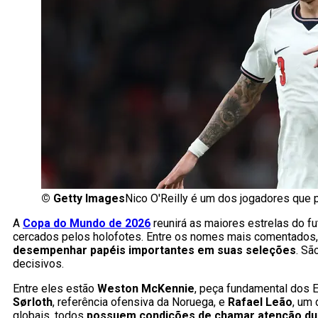
©
Getty Images
Nico O'Reilly é um dos jogadores que 
A
Copa do Mundo de 2026
reunirá as maiores estrelas do f
cercados pelos holofotes. Entre os nomes mais comentados
desempenhar papéis importantes em suas seleções
. Sã
decisivos.
Entre eles estão
Weston McKennie
, peça fundamental dos 
Sørloth
, referência ofensiva da Noruega, e
Rafael Leão
, um
globais, todos
possuem condições de chamar atenção du