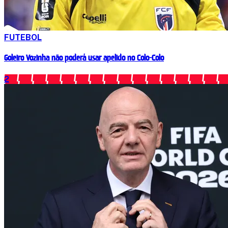
FUTEBOL
Goleiro Vozinha não poderá usar apelido no Colo-Colo
2