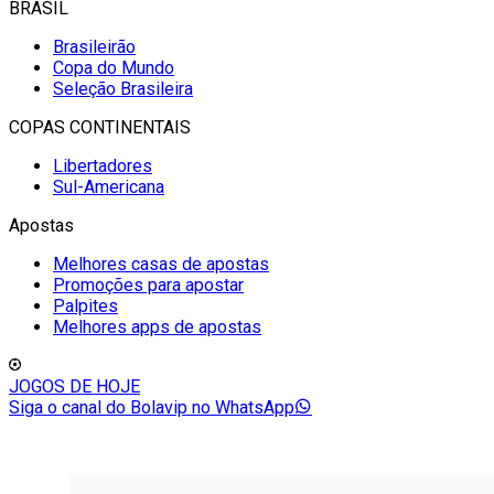
BRASIL
Brasileirão
Copa do Mundo
Seleção Brasileira
COPAS CONTINENTAIS
Libertadores
Sul-Americana
Apostas
Melhores casas de apostas
Promoções para apostar
Palpites
Melhores apps de apostas
JOGOS DE HOJE
Siga o canal do Bolavip no WhatsApp