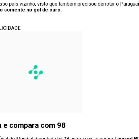
so país vizinho, visto que também precisou derrotar o Paraguai
io somente no gol de ouro.
LICIDADE
ça e compara com 98
 final do Mundial disputado há 28 anos, o ex-zagueiro
Laurent B