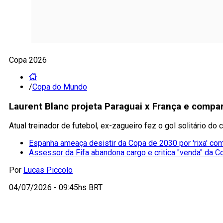
Copa 2026
/
Copa do Mundo
Laurent Blanc projeta Paraguai x França e comp
Atual treinador de futebol, ex-zagueiro fez o gol solitário d
Espanha ameaça desistir da Copa de 2030 por 'rixa' co
Assessor da Fifa abandona cargo e critica "venda" da C
Por
Lucas Piccolo
04/07/2026 - 09:45hs BRT