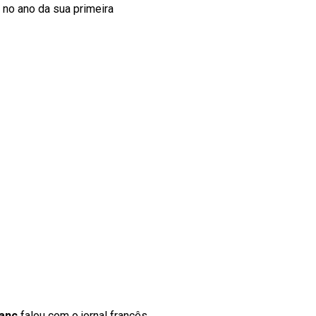
 no ano da sua primeira
lanc
falou com o jornal francês