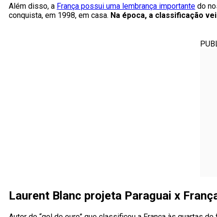
Além disso, a
França possui uma lembrança importante
do nos
conquista, em 1998, em casa.
Na época, a classificação ve
PUB
Laurent Blanc projeta Paraguai x Fran
Autor do “gol de ouro” que classificou a França às quartas de