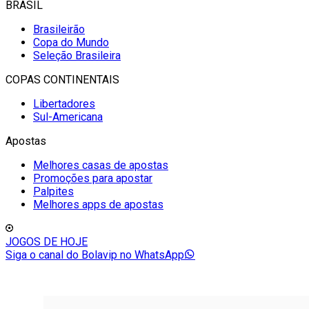
BRASIL
Brasileirão
Copa do Mundo
Seleção Brasileira
COPAS CONTINENTAIS
Libertadores
Sul-Americana
Apostas
Melhores casas de apostas
Promoções para apostar
Palpites
Melhores apps de apostas
JOGOS DE HOJE
Siga o canal do Bolavip no WhatsApp