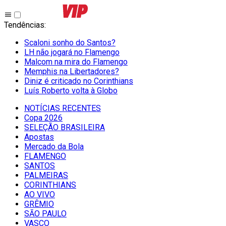
Tendências
:
Scaloni sonho do Santos?
LH não jogará no Flamengo
Malcom na mira do Flamengo
Memphis na Libertadores?
Diniz é criticado no Corinthians
Luís Roberto volta à Globo
NOTÍCIAS RECENTES
Copa 2026
SELEÇÃO BRASILEIRA
Apostas
Mercado da Bola
FLAMENGO
SANTOS
PALMEIRAS
CORINTHIANS
AO VIVO
GRÊMIO
SĀO PAULO
VASCO