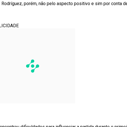
 Rodríguez, porém, não pelo aspecto positivo e sim por conta d
LICIDADE
controu dificuldades para influenciar a partida durante o prime