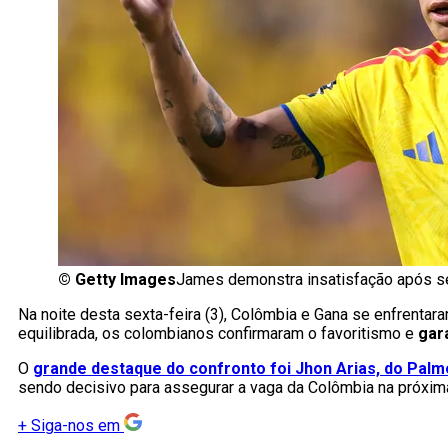
©
Getty Images
James demonstra insatisfação após se
Na noite desta sexta-feira (3), Colômbia e Gana se enfrentar
equilibrada, os colombianos confirmaram o favoritismo e
gar
O
grande destaque do confronto foi Jhon Arias, do Palm
sendo decisivo para assegurar a vaga da Colômbia na próxim
+
Siga-nos em