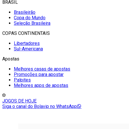
BRASIL
Brasileirão
Copa do Mundo
Seleção Brasileira
COPAS CONTINENTAIS
Libertadores
Sul-Americana
Apostas
Melhores casas de apostas
Promoções para apostar
Palpites
Melhores apps de apostas
JOGOS DE HOJE
Siga o canal do Bolavip no WhatsApp