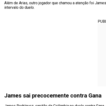
Além de Arias, outro jogador que chamou a atenção foi James
intervalo do duelo.
PUB
James sai precocemente contra Gana
James Rodríguez, capitão da Colômbia no duelo contra Gana, en