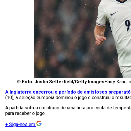
©
Foto: Justin Setterfield/Getty Images
Harry Kane, c
A Inglaterra encerrou o período de amistosos preparató
(10), a seleção europeia dominou o jogo e construiu o result
A partida sofreu um atraso de uma hora por conta de tempes
para receber o jogo.
+
Siga-nos em