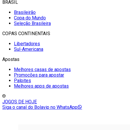
BRASIL
Brasileirão
Copa do Mundo
Seleção Brasileira
COPAS CONTINENTAIS
Libertadores
Sul-Americana
Apostas
Melhores casas de apostas
Promoções para apostar
Palpites
Melhores apps de apostas
JOGOS DE HOJE
Siga o canal do Bolavip no WhatsApp