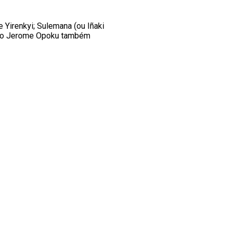
 Yirenkyi; Sulemana (ou Iñaki
nto Jerome Opoku também