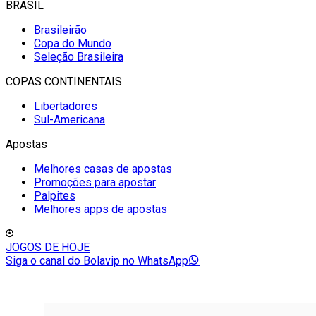
BRASIL
Brasileirão
Copa do Mundo
Seleção Brasileira
COPAS CONTINENTAIS
Libertadores
Sul-Americana
Apostas
Melhores casas de apostas
Promoções para apostar
Palpites
Melhores apps de apostas
JOGOS DE HOJE
Siga o canal do Bolavip no WhatsApp