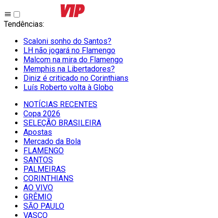
Tendências
:
Scaloni sonho do Santos?
LH não jogará no Flamengo
Malcom na mira do Flamengo
Memphis na Libertadores?
Diniz é criticado no Corinthians
Luís Roberto volta à Globo
NOTÍCIAS RECENTES
Copa 2026
SELEÇÃO BRASILEIRA
Apostas
Mercado da Bola
FLAMENGO
SANTOS
PALMEIRAS
CORINTHIANS
AO VIVO
GRÊMIO
SĀO PAULO
VASCO