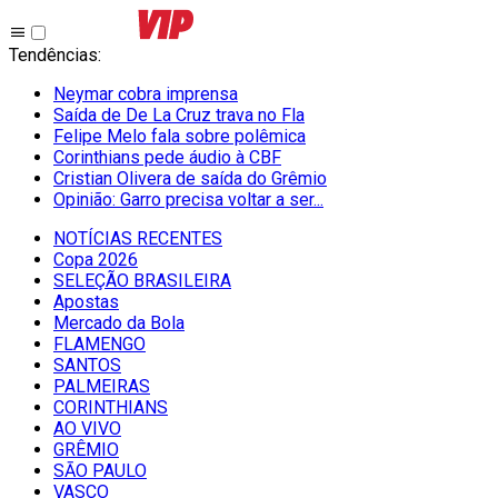
Tendências
:
Neymar cobra imprensa
Saída de De La Cruz trava no Fla
Felipe Melo fala sobre polêmica
Corinthians pede áudio à CBF
Cristian Olivera de saída do Grêmio
Opinião: Garro precisa voltar a ser...
NOTÍCIAS RECENTES
Copa 2026
SELEÇÃO BRASILEIRA
Apostas
Mercado da Bola
FLAMENGO
SANTOS
PALMEIRAS
CORINTHIANS
AO VIVO
GRÊMIO
SĀO PAULO
VASCO