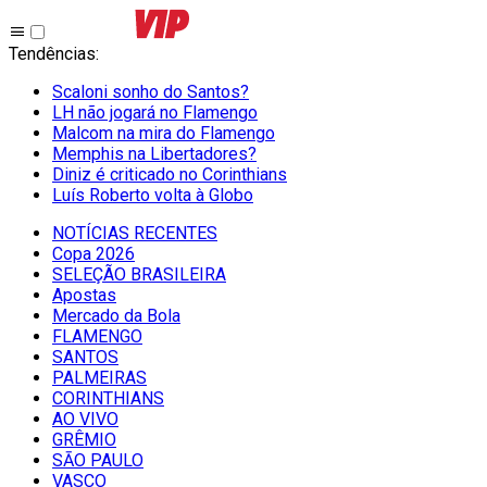
Tendências
:
Scaloni sonho do Santos?
LH não jogará no Flamengo
Malcom na mira do Flamengo
Memphis na Libertadores?
Diniz é criticado no Corinthians
Luís Roberto volta à Globo
NOTÍCIAS RECENTES
Copa 2026
SELEÇÃO BRASILEIRA
Apostas
Mercado da Bola
FLAMENGO
SANTOS
PALMEIRAS
CORINTHIANS
AO VIVO
GRÊMIO
SĀO PAULO
VASCO