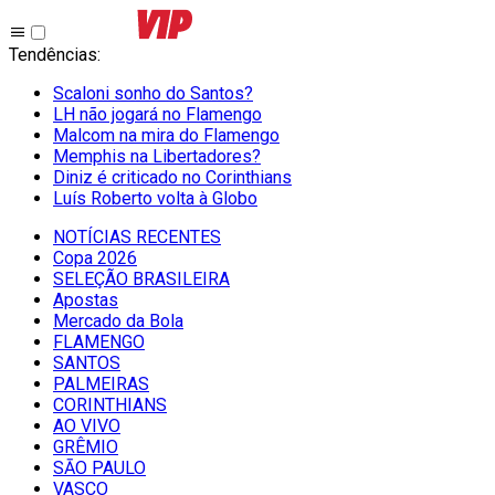
Tendências
:
Scaloni sonho do Santos?
LH não jogará no Flamengo
Malcom na mira do Flamengo
Memphis na Libertadores?
Diniz é criticado no Corinthians
Luís Roberto volta à Globo
NOTÍCIAS RECENTES
Copa 2026
SELEÇÃO BRASILEIRA
Apostas
Mercado da Bola
FLAMENGO
SANTOS
PALMEIRAS
CORINTHIANS
AO VIVO
GRÊMIO
SĀO PAULO
VASCO