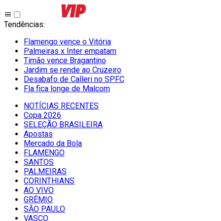
Tendências
:
Flamengo vence o Vitória
Palmeiras x Inter empatam
Timão vence Bragantino
Jardim se rende ao Cruzeiro
Desabafo de Calleri no SPFC
Fla fica longe de Malcom
NOTÍCIAS RECENTES
Copa 2026
SELEÇÃO BRASILEIRA
Apostas
Mercado da Bola
FLAMENGO
SANTOS
PALMEIRAS
CORINTHIANS
AO VIVO
GRÊMIO
SĀO PAULO
VASCO