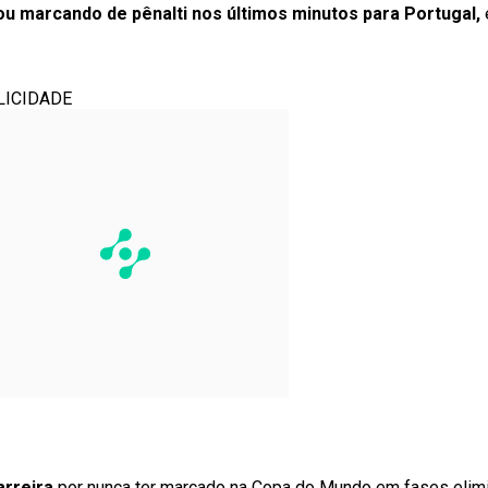
ou marcando de pênalti nos últimos minutos para Portugal,
LICIDADE
arreira
por nunca ter marcado na Copa do Mundo em fases elimi