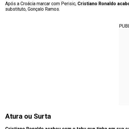
Após a Croácia marcar com Perisic,
Cristiano Ronaldo acab
substituto, Gonçalo Ramos.
PUB
Atura ou Surta
Cristiano Ronaldo acabou com o tabu que tinha em sua c