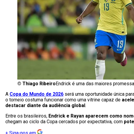
©
Thiago Ribeiro
Endrick é uma das maiores promessas 
A
Copa do Mundo de 2026
será uma oportunidade única para
o torneio costuma funcionar como uma vitrine capaz de
acele
destacar diante da audiência global
.
Entre os brasileiros,
Endrick e Rayan aparecem como nome
chegam ao ciclo da Copa cercados por expectativa, com
pote
+
Siga-nos em