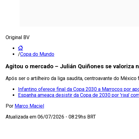
Original BV
/
Copa do Mundo
Agitou o mercado – Julián Quiñones se valoriza
Após ser o artilheiro da liga saudita, centroavante do Méxic
Infantino oferece final da Copa 2030 a Marrocos por ap
Espanha ameaça desistir da Copa de 2030 por 'rixa' co
Por
Marco Maciel
Atualizada em
06/07/2026 - 08:29hs BRT