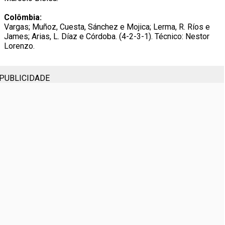
Colômbia:
Vargas; Muñoz, Cuesta, Sánchez e Mojica; Lerma, R. Ríos e
James; Arias, L. Díaz e Córdoba. (4-2-3-1). Técnico: Nestor
Lorenzo.
PUBLICIDADE