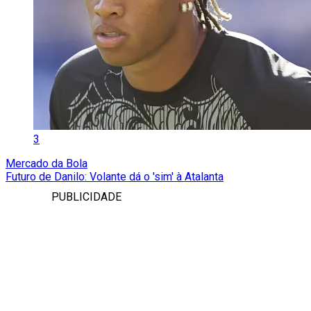
3
Mercado da Bola
Futuro de Danilo: Volante dá o 'sim' à Atalanta
PUBLICIDADE