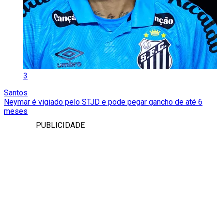
3
Santos
Neymar é vigiado pelo STJD e pode pegar gancho de até 6
meses
PUBLICIDADE