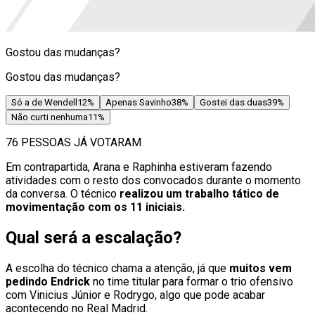
Gostou das mudanças?
Gostou das mudanças?
Só a de Wendell
12
%
Apenas Savinho
38
%
Gostei das duas
39
%
Não curti nenhuma
11
%
76 PESSOAS JÁ VOTARAM
Em contrapartida, Arana e Raphinha estiveram fazendo
atividades com o resto dos convocados durante o momento
da conversa. O técnico
realizou um trabalho tático de
movimentação com os 11 iniciais.
Qual será a escalação?
A escolha do técnico chama a atenção, já que
muitos vem
pedindo Endrick
no time titular para formar o trio ofensivo
com Vinicius Júnior e Rodrygo, algo que pode acabar
acontecendo no Real Madrid.