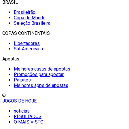
BRASIL
Brasileirão
Copa do Mundo
Seleção Brasileira
COPAS CONTINENTAIS
Libertadores
Sul-Americana
Apostas
Melhores casas de apostas
Promoções para apostar
Palpites
Melhores apps de apostas
JOGOS DE HOJE
noticias
RESULTADOS
O MAIS VISTO