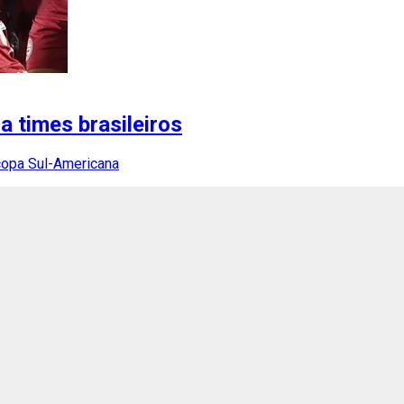
 times brasileiros
ecopa Sul-Americana