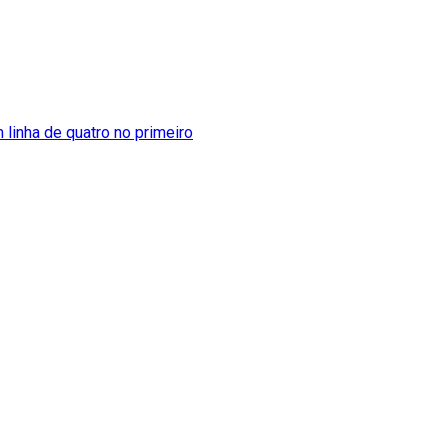
linha de quatro no primeiro