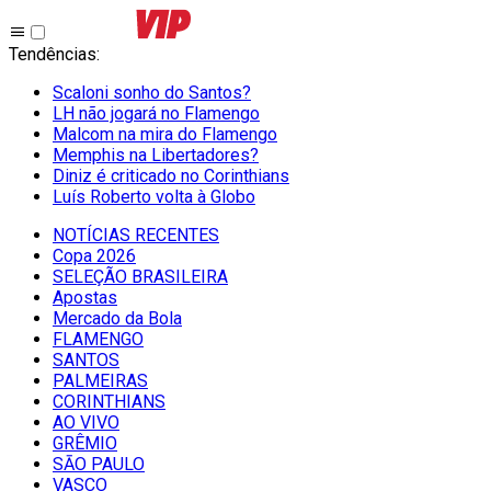
Tendências
:
Scaloni sonho do Santos?
LH não jogará no Flamengo
Malcom na mira do Flamengo
Memphis na Libertadores?
Diniz é criticado no Corinthians
Luís Roberto volta à Globo
NOTÍCIAS RECENTES
Copa 2026
SELEÇÃO BRASILEIRA
Apostas
Mercado da Bola
FLAMENGO
SANTOS
PALMEIRAS
CORINTHIANS
AO VIVO
GRÊMIO
SĀO PAULO
VASCO