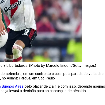
pela Libertadores. (Photo by Marcelo Endelli/Getty Images)
 de setembro, em um confronto crucial pela partida de volta das 
), no Allianz Parque, em São Paulo.
m Buenos Aires
pelo placar de 2 a 1 e com isso, depende apenas
erença levará a decisão para as cobranças de pênaltis.