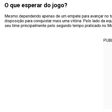
O que esperar do jogo?
Mesmo dependendo apenas de um empate para avançar no torn
disposição para conquistar mais uma vitória. Pelo lado da equi
seu time principalmente pelo segundo tempo praticado no 
PUB