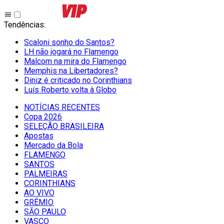
Tendências
:
Scaloni sonho do Santos?
LH não jogará no Flamengo
Malcom na mira do Flamengo
Memphis na Libertadores?
Diniz é criticado no Corinthians
Luís Roberto volta à Globo
NOTÍCIAS RECENTES
Copa 2026
SELEÇÃO BRASILEIRA
Apostas
Mercado da Bola
FLAMENGO
SANTOS
PALMEIRAS
CORINTHIANS
AO VIVO
GRÊMIO
SĀO PAULO
VASCO