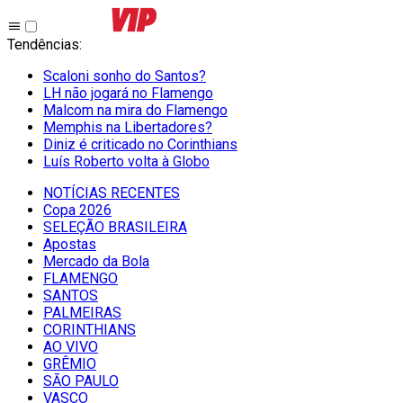
Tendências
:
Scaloni sonho do Santos?
LH não jogará no Flamengo
Malcom na mira do Flamengo
Memphis na Libertadores?
Diniz é criticado no Corinthians
Luís Roberto volta à Globo
NOTÍCIAS RECENTES
Copa 2026
SELEÇÃO BRASILEIRA
Apostas
Mercado da Bola
FLAMENGO
SANTOS
PALMEIRAS
CORINTHIANS
AO VIVO
GRÊMIO
SĀO PAULO
VASCO